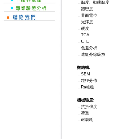
．黏度、動態黏度
．體密度
．界面電位
．光澤度
．硬度
．TGA
．CTE
．色差分析
．遠紅外線吸放
微結構:
．SEM
．粒徑分佈
．Ra粗糙
機械強度:
．抗折強度
．荷重
．耐磨耗